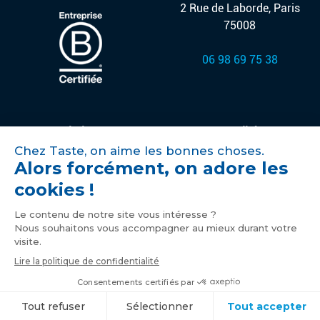
2 Rue de Laborde, Paris
75008
06 98 69 75 38
Solutions
Actualités
Offres d'emploi
Contact
Le cabinet
Mentions légales,
politique de
Nos engagements
confidentialité et
French Talent
signalement
Studio
Copyright 2026 © TASTE. All Rights Reserved.