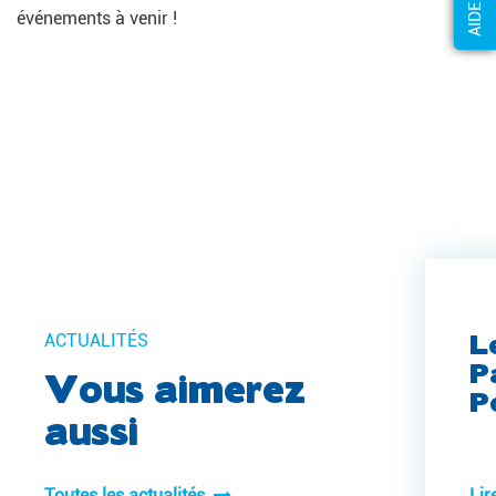
AIDE ?
événements à venir !
L
ACTUALITÉS
P
Vous aimerez
P
aussi
Toutes les actualités
Lir