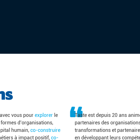
ns
t avec vous pour
explorer
le
Taste est depuis 20 ans anim
 formes d’organisations,
partenaires des organisation
apital humain,
co-construire
transformations et partenaires
étiers à impact positif,
co-
en développant leurs compéte