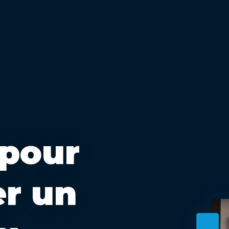
 pour
er un