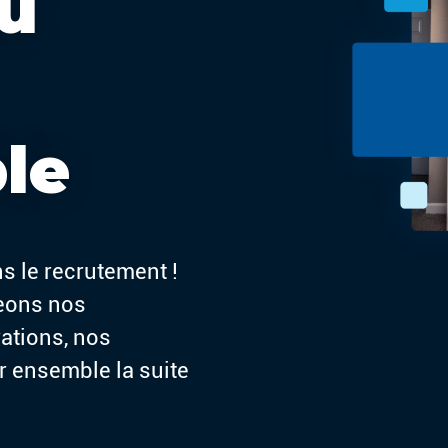
du
le
s le recrutement !
geons nos
rations, nos
r ensemble la suite