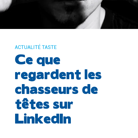
ACTUALITÉ TASTE
Ce que
regardent les
chasseurs de
têtes sur
LinkedIn