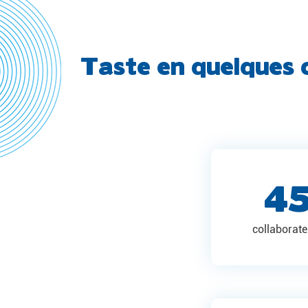
Taste en quelques 
4
collaborat