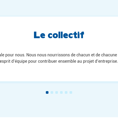
Convivialité
ier autour duquel Taste s’est construit et se développe depuis 200
nstruire et fédérer une équipe. Nous avons des moments de conv
s et annuels, qui vont des déjeuners d’équipe ou soirée aux sém