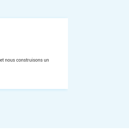
4. L’animation du collectif
ivialité hebdomadaires,
inaires.