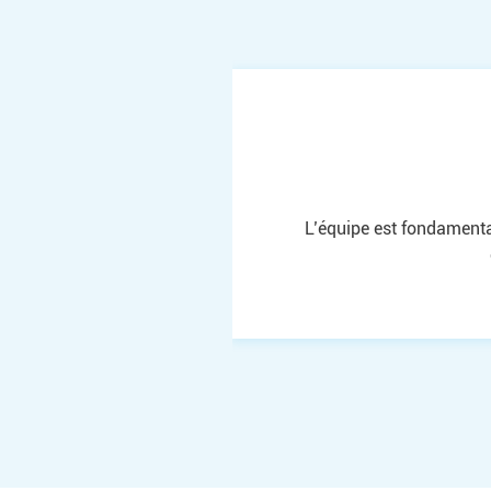
La convivialité est un pil
est importante pour co
mensuel