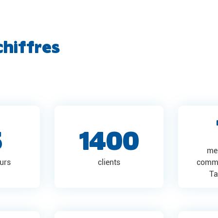
chiffres
5
1400
me
eurs
clients
commu
Ta