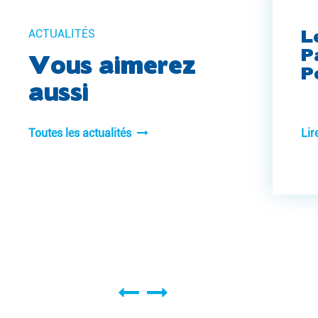
L
ACTUALITÉS
P
Vous aimerez
P
aussi
Toutes les actualités
Lir