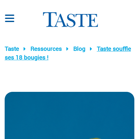
Taste
Ressources
Blog
Taste souffle
ses 18 bougies !