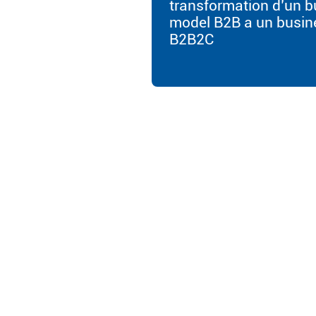
transformation d’un b
model B2B a un busin
B2B2C