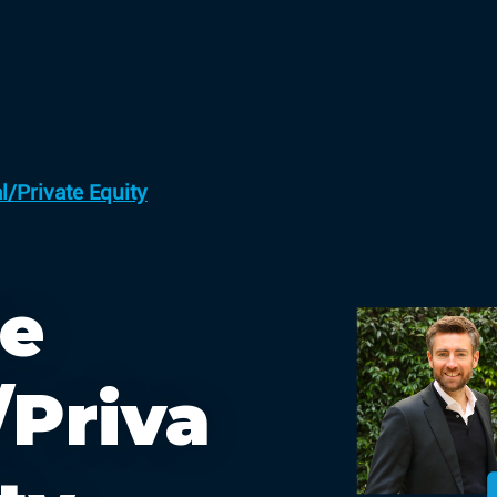
al/Private Equity
ce
/Priva