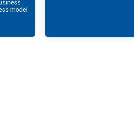
usiness
ess model