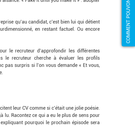
’aisance. « Fake it until you make it » : adopter
prise qu’au candidat, c’est bien lui qui détient
surdimensionné, en restant factuel. Ou encore
ur le recruteur d’approfondir les différentes
is le recruteur cherche à évaluer les profils
donc pas surpris si l’on vous demande « Et vous,
e.
tent leur CV comme si c’était une jolie poésie.
jà lu. Racontez ce qui a eu le plus de sens pour
e, expliquant pourquoi le prochain épisode sera