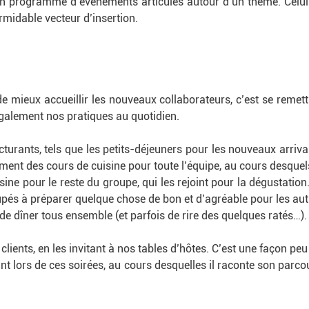
programme d’événements articulés autour d’un thème. Celui d
rmidable vecteur d’insertion.
de mieux accueillir les nouveaux collaborateurs, c’est se remet
également nos pratiques au quotidien.
cturants, tels que les petits-déjeuners pour les nouveaux arriv
ment des cours de cuisine pour toute l’équipe, au cours desquel
sine pour le reste du groupe, qui les rejoint pour la dégustatio
pés à préparer quelque chose de bon et d’agréable pour les autr
t de dîner tous ensemble (et parfois de rire des quelques ratés…)
clients, en les invitant à nos tables d’hôtes. C’est une façon pe
ant lors de ces soirées, au cours desquelles il raconte son parco