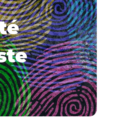
té
ste