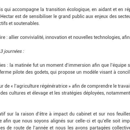
is qui accompagne la transition écologique, en aidant et en 
Hectar est de sensibiliser le grand public aux enjeux des secteu
tifs et soutenables.
re : allier convivialité, innovation et nouvelles technologies, afi
3 journées :
ties : la matinée fut un moment d’immersion afin que l’équipe 
a ferme pilote des godets, qui propose un modèle visant à conci
 de « l’agriculture régénératrice » afin de comprendre le travail
des cultures et élevage et les stratégies déployées, notamment
atif sur la raison d’être à impact du cabinet et sur nos feuille
e afin que nous soyons alignés sur celle-ci et qu’elle soit imp
lles de route de l’année et nous les avons partagées collect