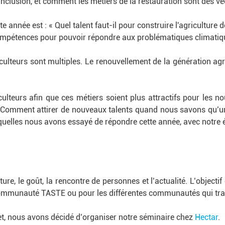
nclusion, et comment les métiers de la restauration sont des vec
e année est : « Quel talent faut-il pour construire l'agriculture 
compétences pour pouvoir répondre aux problématiques climatiq
iculteurs sont multiples. Le renouvellement de la génération ag
ulteurs afin que ces métiers soient plus attractifs pour les 
 ? Comment attirer de nouveaux talents quand nous savons qu’u
elles nous avons essayé de répondre cette année, avec notre é
ure, le goût, la rencontre de personnes et l’actualité. L’objecti
communauté TASTE ou pour les différentes communautés qui trav
ujet, nous avons décidé d’organiser notre séminaire chez
Hectar
.