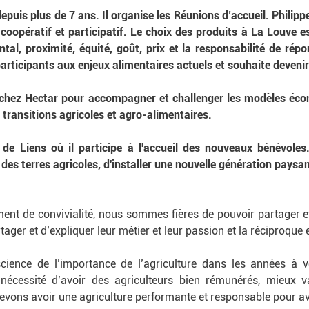
puis plus de 7 ans. Il organise les Réunions d’accueil. Philip
oopératif et participatif. Le choix des produits à La Louve est
tal, proximité, équité, goût, prix et la responsabilité de répo
participants aux enjeux alimentaires actuels et souhaite devenir
r chez Hectar pour accompagner et challenger les modèles éco
transitions agricoles et agro-alimentaires.
 de Liens où il participe à l'accueil des nouveaux bénévole
 des terres agricoles, d'installer une nouvelle génération paysa
t de convivialité, nous sommes fières de pouvoir partager et 
ger et d’expliquer leur métier et leur passion et la réciproque e
ience de l’importance de l’agriculture dans les années à ven
nécessité d’avoir des agriculteurs bien rémunérés, mieux v
devons avoir une agriculture performante et responsable pour av