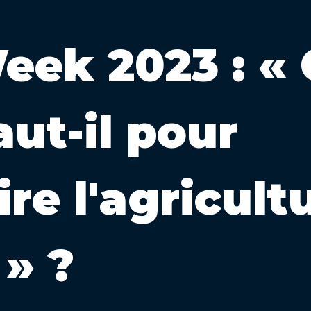
eek 2023 : «
aut-il pour
re l'agricult
» ?