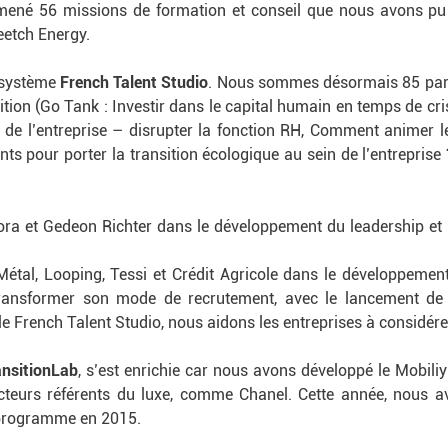
s mené 56 missions de formation et conseil que nous avons p
eetch Energy.
osystème
French Talent Studio
. Nous sommes désormais 85 parte
tion (Go Tank : Investir dans le capital humain en temps de cris
de l’entreprise – disrupter la fonction RH, Comment animer le p
ts pour porter la transition écologique au sein de l’entreprise 
ra et Gedeon Richter dans le développement du leadership et
al, Looping, Tessi et Crédit Agricole dans le développement 
 transformer son mode de recrutement, avec le lancement de
le French Talent Studio, nous aidons les entreprises à considér
ansitionLab
, s’est enrichie car nous avons développé le Mobiliy 
urs référents du luxe, comme Chanel. Cette année, nous avo
 programme en 2015.