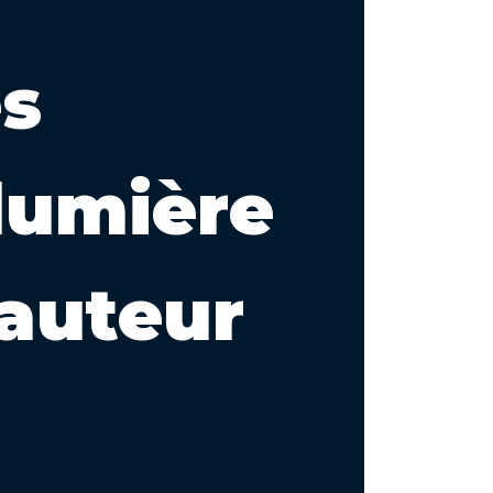
es
 lumière
 auteur