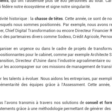
ents
, qui ont rassemblé plus de 800 personnes au total. Car 
ui fédère notre écosystème et signe notre singularité.
vité historique : la
chasse de têtes
. Cette année, ce sont de
 lesquels nous sommes positionnés. Par exemple, nous avons r
r, Chief Digital Transformation ou encore Directeur Financier 
c des partenaires divers comme Sodexo, Crédit Agricole, Pernod
ganiser en urgence ou dans le cadre de projets de transform
positionnantes pour le cabinet, comme par exemple Architecte 
ansition, Directeur d’Usine dans l’industrie agroalimentaire o
our les accompagner sur ces missions de management de transit
 les talents à évoluer. Nous aidons les entreprises, par exemple,
lémentarité des équipes grâce à l’Assessment. Cette année
us l’avons transmis à travers nos solutions de
conseil et for
rutements grâce à une méthodologie permettant de générer des ca