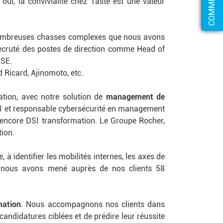
oui, la convivialité chez Taste est une valeur
 nombreuses chasses complexes que nous avons
ecruté des postes de direction comme Head of
RSE.
 Ricard, Ajinomoto, etc.
ation, avec notre solution de
management de
SI et responsable cybersécurité en management
u encore DSI transformation. Le Groupe Rocher,
ion.
 à identifier les mobilités internes, les axes de
, nous avons mené auprès de nos clients 58
mation
. Nous accompagnons nos clients dans
ndidatures ciblées et de prédire leur réussite