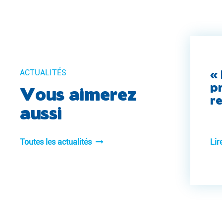
« 
ACTUALITÉS
p
Vous aimerez
r
aussi
Toutes les actualités
Lir